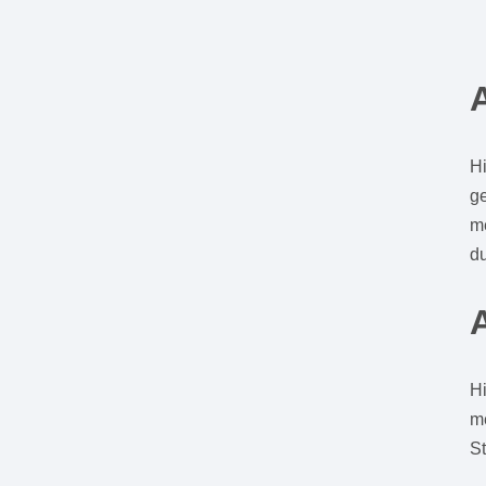
Hi
ge
m
du
Hi
me
S