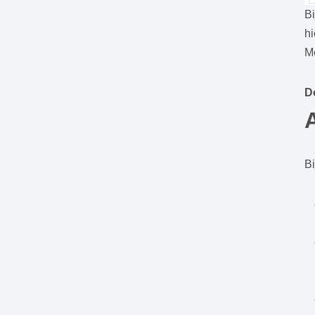
Bi
hi
M
D
Bi