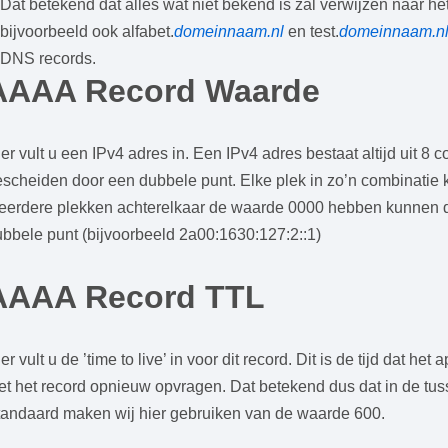
Dat betekend dat alles wat niet bekend is zal verwijzen naar he
bijvoorbeeld ook alfabet.
domeinnaam.nl
en test.
domeinnaam.n
DNS records.
AAAA Record Waarde
er vult u een IPv4 adres in. Een IPv4 adres bestaat altijd uit 
scheiden door een dubbele punt. Elke plek in zo’n combinatie k
eerdere plekken achterelkaar de waarde 0000 hebben kunnen d
bbele punt (bijvoorbeeld 2a00:1630:127:2::1)
AAAA Record TTL
er vult u de ’time to live’ in voor dit record. Dit is de tijd dat 
t het record opnieuw opvragen. Dat betekend dus dat in de tus
tandaard maken wij hier gebruiken van de waarde 600.