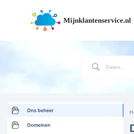
Ga
Mijnklantenservice.nl
naar
de
inhoud
Dns beheer
H
Domeinen