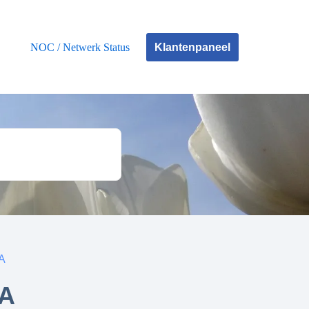
Klantenpaneel
NOC / Netwerk Status
A
A