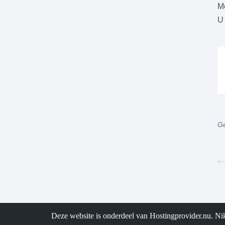
Mo
U 
Ge
Deze website is onderdeel van
Hostingprovider.nu
. Ni