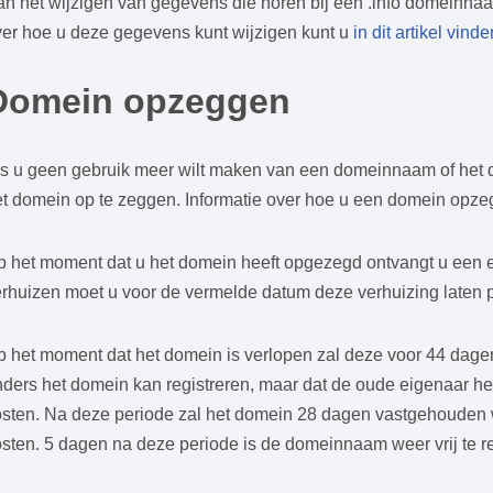
n het wijzigen van gegevens die horen bij een .info domeinnaa
ver hoe u deze gegevens kunt wijzigen kunt u
in dit artikel vinde
Domein opzeggen
s u geen gebruik meer wilt maken van een domeinnaam of het do
et domein op te zeggen. Informatie over hoe u een domein opze
p het moment dat u het domein heeft opgezegd ontvangt u een e
rhuizen moet u voor de vermelde datum deze verhuizing laten pl
 het moment dat het domein is verlopen zal deze voor 44 dagen
ders het domein kan registreren, maar dat de oude eigenaar he
sten. Na deze periode zal het domein 28 dagen vastgehouden wa
sten. 5 dagen na deze periode is de domeinnaam weer vrij te re