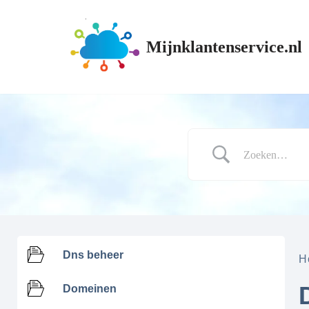
Ga
Mijnklantenservice.nl
naar
de
inhoud
Dns beheer
H
Domeinen