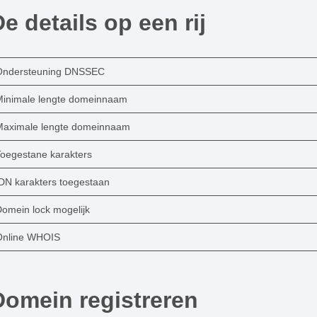
e details op een rij
Ondersteuning DNSSEC
Minimale lengte domeinnaam
Maximale lengte domeinnaam
Toegestane karakters
IDN karakters toegestaan
Domein lock mogelijk
Online WHOIS
Domein registreren