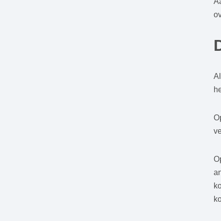
Aa
o
Al
h
O
ve
Op
an
ko
ko