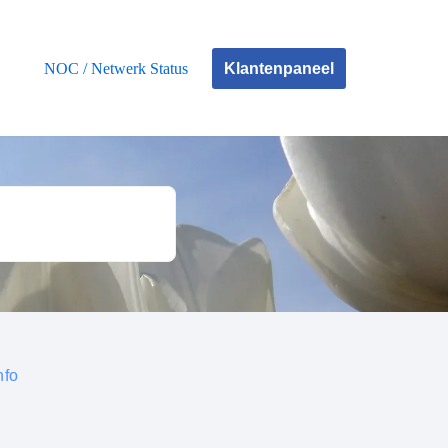
Klantenpaneel
NOC / Netwerk Status
nfo