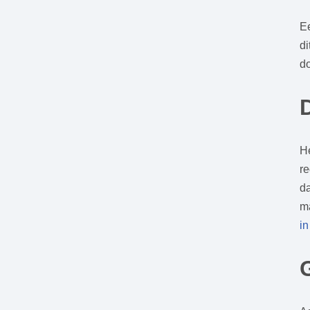
Ee
di
d
H
re
da
ma
in