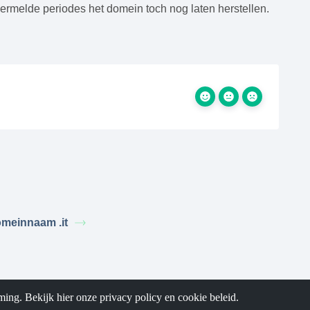
ermelde periodes het domein toch nog laten herstellen.
meinnaam .it
ming. Bekijk hier onze
privacy policy
en
cookie beleid
.